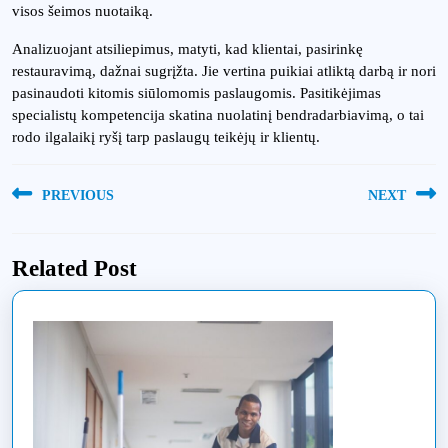
visos šeimos nuotaiką.
Analizuojant atsiliepimus, matyti, kad klientai, pasirinkę
restauravimą, dažnai sugrįžta. Jie vertina puikiai atliktą darbą ir nori
pasinaudoti kitomis siūlomomis paslaugomis. Pasitikėjimas
specialistų kompetencija skatina nuolatinį bendradarbiavimą, o tai
rodo ilgalaikį ryšį tarp paslaugų teikėjų ir klientų.
Navigacija
PREVIOUS
NEXT
tarp
Previous
Next
įrašų
post:
post:
Related Post