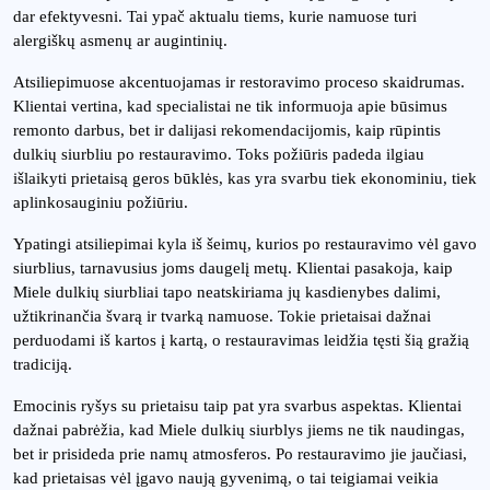
dar efektyvesni. Tai ypač aktualu tiems, kurie namuose turi
alergiškų asmenų ar augintinių.
Atsiliepimuose akcentuojamas ir restoravimo proceso skaidrumas.
Klientai vertina, kad specialistai ne tik informuoja apie būsimus
remonto darbus, bet ir dalijasi rekomendacijomis, kaip rūpintis
dulkių siurbliu po restauravimo. Toks požiūris padeda ilgiau
išlaikyti prietaisą geros būklės, kas yra svarbu tiek ekonominiu, tiek
aplinkosauginiu požiūriu.
Ypatingi atsiliepimai kyla iš šeimų, kurios po restauravimo vėl gavo
siurblius, tarnavusius joms daugelį metų. Klientai pasakoja, kaip
Miele dulkių siurbliai tapo neatskiriama jų kasdienybes dalimi,
užtikrinančia švarą ir tvarką namuose. Tokie prietaisai dažnai
perduodami iš kartos į kartą, o restauravimas leidžia tęsti šią gražią
tradiciją.
Emocinis ryšys su prietaisu taip pat yra svarbus aspektas. Klientai
dažnai pabrėžia, kad Miele dulkių siurblys jiems ne tik naudingas,
bet ir prisideda prie namų atmosferos. Po restauravimo jie jaučiasi,
kad prietaisas vėl įgavo naują gyvenimą, o tai teigiamai veikia