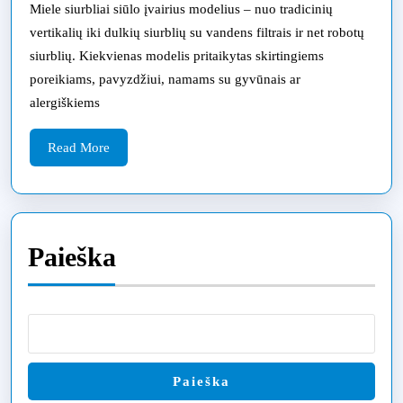
su
Miele siurbliai siūlo įvairius modelius – nuo tradicinių
vertikalių iki dulkių siurblių su vandens filtrais ir net robotų
ekspertų
siurblių. Kiekvienas modelis pritaikytas skirtingiems
patarimais
poreikiams, pavyzdžiui, namams su gyvūnais ar
ir
alergiškiems
remonto
strategijomis
Read
Read More
More
Paieška
Paieška