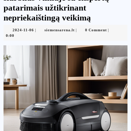
patarimais užtikrinant
nepriekaištingą veikimą
2024-
siemensarena.lt
2024-11-06
siemensarena.lt
0 Comment
|
|
|
11-
0:00
06