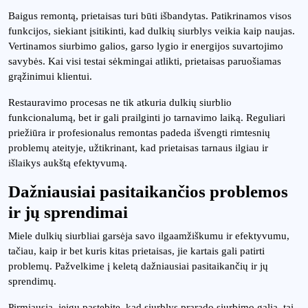
Baigus remontą, prietaisas turi būti išbandytas. Patikrinamos visos
funkcijos, siekiant įsitikinti, kad dulkių siurblys veikia kaip naujas.
Vertinamos siurbimo galios, garso lygio ir energijos suvartojimo
savybės. Kai visi testai sėkmingai atlikti, prietaisas paruošiamas
grąžinimui klientui.
Restauravimo procesas ne tik atkuria dulkių siurblio
funkcionalumą, bet ir gali prailginti jo tarnavimo laiką. Reguliari
priežiūra ir profesionalus remontas padeda išvengti rimtesnių
problemų ateityje, užtikrinant, kad prietaisas tarnaus ilgiau ir
išlaikys aukštą efektyvumą.
Dažniausiai pasitaikančios problemos
ir jų sprendimai
Miele dulkių siurbliai garsėja savo ilgaamžiškumu ir efektyvumu,
tačiau, kaip ir bet kuris kitas prietaisas, jie kartais gali patirti
problemų. Pažvelkime į keletą dažniausiai pasitaikančių ir jų
sprendimų.
Pirmiausia, jeigu pastebite, kad siurblys prarado siurbimo galią, tai