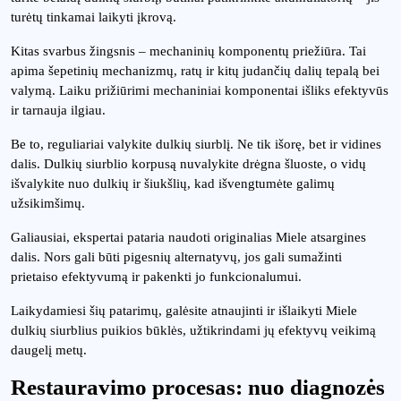
turėtų tinkamai laikyti įkrovą.
Kitas svarbus žingsnis – mechaninių komponentų priežiūra. Tai
apima šepetinių mechanizmų, ratų ir kitų judančių dalių tepalą bei
valymą. Laiku prižiūrimi mechaniniai komponentai išliks efektyvūs
ir tarnauja ilgiau.
Be to, reguliariai valykite dulkių siurblį. Ne tik išorę, bet ir vidines
dalis. Dulkių siurblio korpusą nuvalykite drėgna šluoste, o vidų
išvalykite nuo dulkių ir šiukšlių, kad išvengtumėte galimų
užsikimšimų.
Galiausiai, ekspertai pataria naudoti originalias Miele atsargines
dalis. Nors gali būti pigesnių alternatyvų, jos gali sumažinti
prietaiso efektyvumą ir pakenkti jo funkcionalumui.
Laikydamiesi šių patarimų, galėsite atnaujinti ir išlaikyti Miele
dulkių siurblius puikios būklės, užtikrindami jų efektyvų veikimą
daugelį metų.
Restauravimo procesas: nuo diagnozės