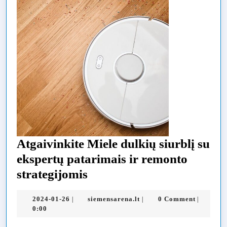
Atgaivinkite Miele dulkių siurblį su
ekspertų patarimais ir remonto
Atgaivinkite
strategijomis
Miele
2024-
siemensarena.lt
2024-01-26
siemensarena.lt
0 Comment
|
|
|
dulkių
01-
0:00
siurblį
26