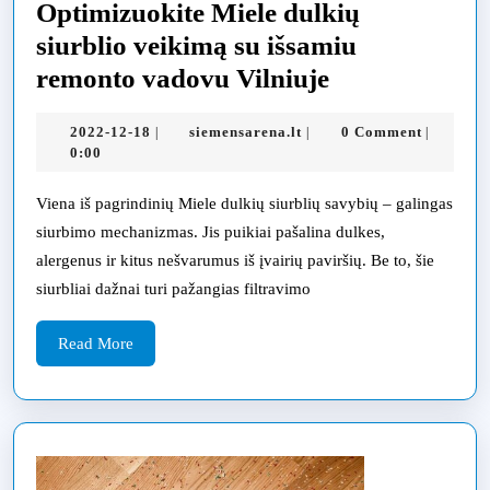
Optimizuokite Miele dulkių
siurblio veikimą su išsamiu
Optimizuokit
remonto vadovu Vilniuje
Miele
2022-
siemensarena.lt
2022-12-18
siemensarena.lt
0 Comment
|
|
|
dulkių
12-
0:00
siurblio
18
veikimą
Viena iš pagrindinių Miele dulkių siurblių savybių – galingas
siurbimo mechanizmas. Jis puikiai pašalina dulkes,
su
alergenus ir kitus nešvarumus iš įvairių paviršių. Be to, šie
išsamiu
siurbliai dažnai turi pažangias filtravimo
remonto
vadovu
Read
Read More
More
Vilniuje