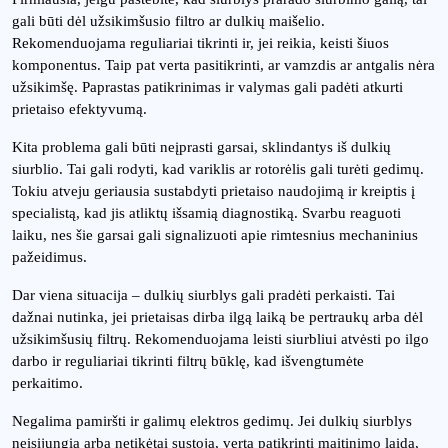
gali būti dėl užsikimšusio filtro ar dulkių maišelio.
Rekomenduojama reguliariai tikrinti ir, jei reikia, keisti šiuos
komponentus. Taip pat verta pasitikrinti, ar vamzdis ar antgalis nėra
užsikimšę. Paprastas patikrinimas ir valymas gali padėti atkurti
prietaiso efektyvumą.
Kita problema gali būti neįprasti garsai, sklindantys iš dulkių
siurblio. Tai gali rodyti, kad variklis ar rotorėlis gali turėti gedimų.
Tokiu atveju geriausia sustabdyti prietaiso naudojimą ir kreiptis į
specialistą, kad jis atliktų išsamią diagnostiką. Svarbu reaguoti
laiku, nes šie garsai gali signalizuoti apie rimtesnius mechaninius
pažeidimus.
Dar viena situacija – dulkių siurblys gali pradėti perkaisti. Tai
dažnai nutinka, jei prietaisas dirba ilgą laiką be pertraukų arba dėl
užsikimšusių filtrų. Rekomenduojama leisti siurbliui atvėsti po ilgo
darbo ir reguliariai tikrinti filtrų būklę, kad išvengtumėte
perkaitimo.
Negalima pamiršti ir galimų elektros gedimų. Jei dulkių siurblys
neįsijungia arba netikėtai sustoja, verta patikrinti maitinimo laidą,