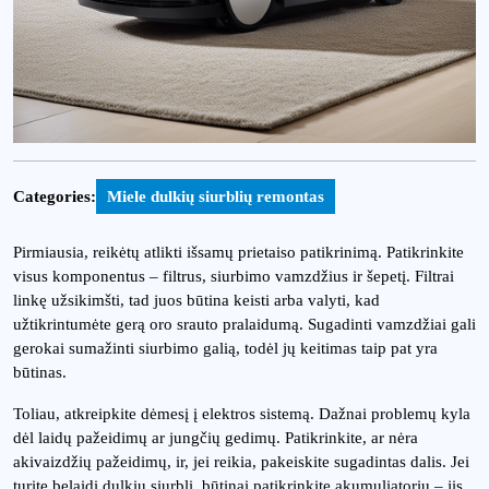
Categories:
Miele dulkių siurblių remontas
Pirmiausia, reikėtų atlikti išsamų prietaiso patikrinimą. Patikrinkite
visus komponentus – filtrus, siurbimo vamzdžius ir šepetį. Filtrai
linkę užsikimšti, tad juos būtina keisti arba valyti, kad
užtikrintumėte gerą oro srauto pralaidumą. Sugadinti vamzdžiai gali
gerokai sumažinti siurbimo galią, todėl jų keitimas taip pat yra
būtinas.
Toliau, atkreipkite dėmesį į elektros sistemą. Dažnai problemų kyla
dėl laidų pažeidimų ar jungčių gedimų. Patikrinkite, ar nėra
akivaizdžių pažeidimų, ir, jei reikia, pakeiskite sugadintas dalis. Jei
turite belaidį dulkių siurblį, būtinai patikrinkite akumuliatorių – jis