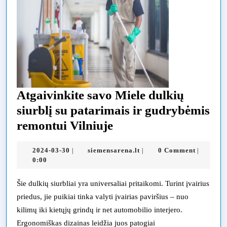
Atgaivinkite savo Miele dulkių
siurblį su patarimais ir gudrybėmis
Atgaivinkite
remontui Vilniuje
savo
2024-
siemensarena.lt
2024-03-30
siemensarena.lt
0 Comment
|
|
|
Miele
03-
0:00
dulkių
30
siurblį
Šie dulkių siurbliai yra universaliai pritaikomi. Turint įvairius
priedus, jie puikiai tinka valyti įvairias paviršius – nuo
su
kilimų iki kietųjų grindų ir net automobilio interjero.
patarimais
Ergonomiškas dizainas leidžia juos patogiai