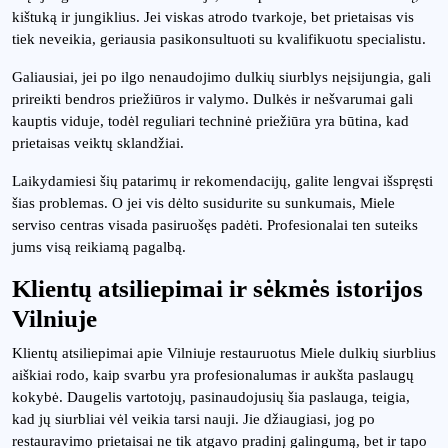
kištuką ir jungiklius. Jei viskas atrodo tvarkoje, bet prietaisas vis
tiek neveikia, geriausia pasikonsultuoti su kvalifikuotu specialistu.
Galiausiai, jei po ilgo nenaudojimo dulkių siurblys neįsijungia, gali
prireikti bendros priežiūros ir valymo. Dulkės ir nešvarumai gali
kauptis viduje, todėl reguliari techninė priežiūra yra būtina, kad
prietaisas veiktų sklandžiai.
Laikydamiesi šių patarimų ir rekomendacijų, galite lengvai išspręsti
šias problemas. O jei vis dėlto susidurite su sunkumais, Miele
serviso centras visada pasiruošęs padėti. Profesionalai ten suteiks
jums visą reikiamą pagalbą.
Klientų atsiliepimai ir sėkmės istorijos
Vilniuje
Klientų atsiliepimai apie Vilniuje restauruotus Miele dulkių siurblius
aiškiai rodo, kaip svarbu yra profesionalumas ir aukšta paslaugų
kokybė. Daugelis vartotojų, pasinaudojusių šia paslauga, teigia,
kad jų siurbliai vėl veikia tarsi nauji. Jie džiaugiasi, jog po
restauravimo prietaisai ne tik atgavo pradinį galingumą, bet ir tapo