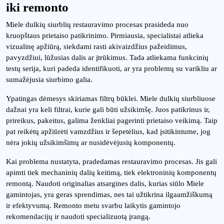
iki remonto
Miele dulkių siurblių restauravimo procesas prasideda nuo
kruopštaus prietaiso patikrinimo. Pirmiausia, specialistai atlieka
vizualinę apžiūrą, siekdami rasti akivaizdžius pažeidimus,
pavyzdžiui, lūžusias dalis ar įtrūkimus. Tada atliekama funkcinių
testų serija, kuri padeda identifikuoti, ar yra problemų su varikliu ar
sumažėjusia siurbimo galia.
Ypatingas dėmesys skiriamas filtrų būklei. Miele dulkių siurbliuose
dažnai yra keli filtrai, kurie gali būti užsikimšę. Juos patikrinus ir,
prireikus, pakeitus, galima ženkliai pagerinti prietaiso veikimą. Taip
pat reikėtų apžiūrėti vamzdžius ir šepetėlius, kad įsitikintume, jog
nėra jokių užsikimšimų ar nusidėvėjusių komponentų.
Kai problema nustatyta, pradedamas restauravimo procesas. Jis gali
apimti tiek mechaninių dalių keitimą, tiek elektroninių komponentų
remontą. Naudoti originalias atsargines dalis, kurias siūlo Miele
gamintojas, yra geras sprendimas, nes tai užtikrina ilgaamžiškumą
ir efektyvumą. Remonto metu svarbu laikytis gamintojo
rekomendacijų ir naudoti specializuotą įrangą.