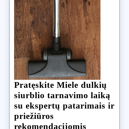
Pratęskite Miele dulkių
siurblio tarnavimo laiką
su ekspertų patarimais ir
priežiūros
Pratęskite
rekomendacijomis