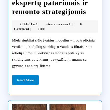
ekspertų patarimais ir
Atgaiv
remonto strategijomis
Miele
2024-
siemensarena.lt
2024-01-26
siemensarena.lt
0
|
|
dulkių
01-
Comment
0:00
|
26
siurblį
Miele siurbliai siūlo įvairius modelius – nuo tradicinių
su
vertikalių iki dulkių siurblių su vandens filtrais ir net
robotų siurblių. Kiekvienas modelis pritaikytas
eksper
skirtingiems poreikiams, pavyzdžiui, namams su
patari
gyvūnais ar alergiškiems
ir
Read
remont
Read More
More
strateg