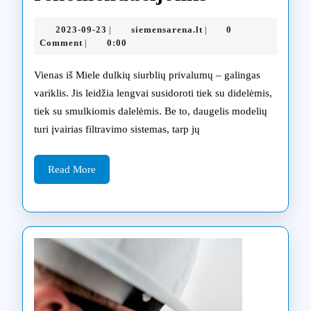
Miele
2023-
siemensarena.lt
2023-09-23
siemensarena.lt
0
|
|
dulkių
09-
Comment
0:00
|
23
siurblio
Vienas iš Miele dulkių siurblių privalumų – galingas
tarnavimo
variklis. Jis leidžia lengvai susidoroti tiek su didelėmis,
tiek su smulkiomis dalelėmis. Be to, daugelis modelių
laiką
turi įvairias filtravimo sistemas, tarp jų
su
ekspertų
Read
Read More
More
patarimais
ir
priežiūros
rekomenda