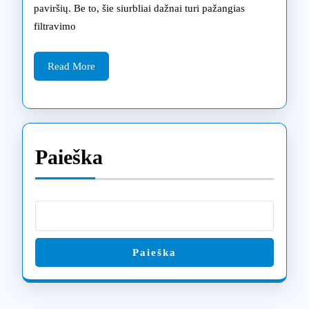
paviršių. Be to, šie siurbliai dažnai turi pažangias
išsamiu
filtravimo
remonto
Read
vadovu
Read More
More
Vilniuje
Paieška
Paieška