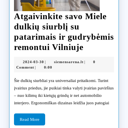
Atgaivinkite savo Miele
dulkių siurblį su
patarimais ir gudrybėmis
Atgaivinkit
remontui Vilniuje
savo
2024-
siemensarena.lt
2024-03-30
siemensarena.lt
0
|
|
Miele
03-
Comment
0:00
|
30
dulkių
Šie dulkių siurbliai yra universaliai pritaikomi. Turint
siurblį
įvairius priedus, jie puikiai tinka valyti įvairias paviršius
– nuo kilimų iki kietųjų grindų ir net automobilio
su
interjero. Ergonomiškas dizainas leidžia juos patogiai
patarimais
ir
Read
Read More
More