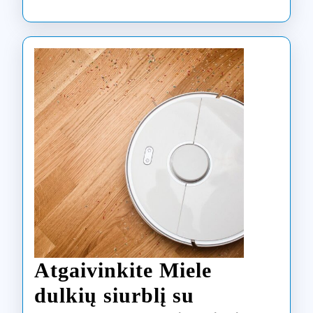
gudrybėmi
remontui
Vilniuje
Atgaivinkite Miele
dulkių siurblį su