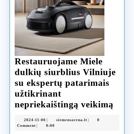
Restauruojame Miele
dulkių siurblius Vilniuje
su ekspertų patarimais
užtikrinant
Rest
nepriekaištingą veikimą
Miel
2024-
siemensarena.lt
2024-11-06
siemensarena.lt
0
|
|
dulk
11-
Comment
0:00
|
06