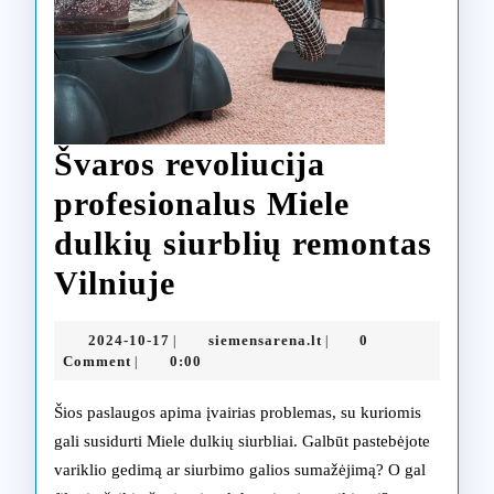
Švaros revoliucija
profesionalus Miele
dulkių siurblių remontas
Švaros
Vilniuje
revoliucija
2024-
siemensarena.lt
2024-10-17
siemensarena.lt
0
|
|
profesionalus
10-
Comment
0:00
|
17
Miele
Šios paslaugos apima įvairias problemas, su kuriomis
dulkių
gali susidurti Miele dulkių siurbliai. Galbūt pastebėjote
variklio gedimą ar siurbimo galios sumažėjimą? O gal
siurblių