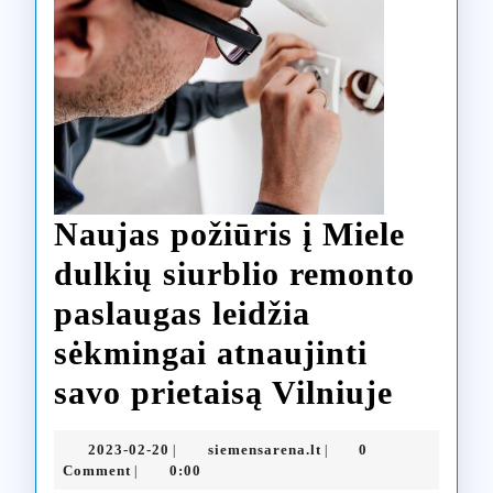
Naujas požiūris į Miele
dulkių siurblio remonto
paslaugas leidžia
sėkmingai atnaujinti
Nauja
savo prietaisą Vilniuje
požiūr
2023-
siemensarena.lt
2023-02-20
siemensarena.lt
0
|
|
į
02-
Comment
0:00
|
20