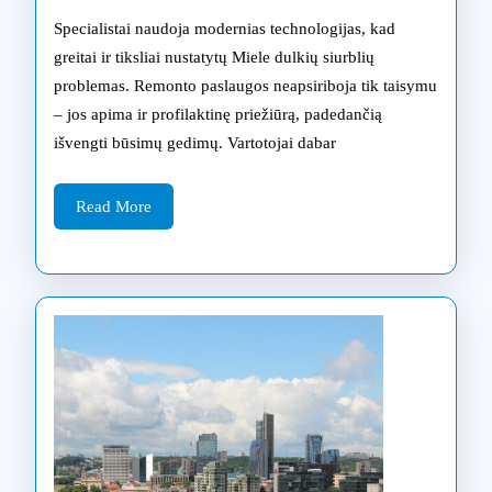
Miele
Specialistai naudoja modernias technologijas, kad
dulkių
greitai ir tiksliai nustatytų Miele dulkių siurblių
problemas. Remonto paslaugos neapsiriboja tik taisymu
siurbl
– jos apima ir profilaktinę priežiūrą, padedančią
remon
išvengti būsimų gedimų. Vartotojai dabar
paslau
Read
leidžia
Read More
More
sėkmi
atnauj
savo
prieta
Vilniu