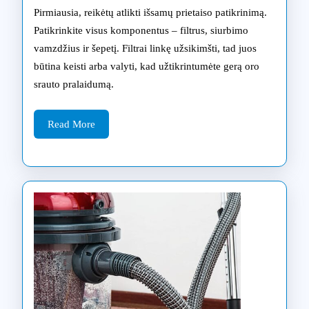
siurb
Pirmiausia, reikėtų atlikti išsamų prietaiso patikrinimą.
Vilni
Patikrinkite visus komponentus – filtrus, siurbimo
vamzdžius ir šepetį. Filtrai linkę užsikimšti, tad juos
su
būtina keisti arba valyti, kad užtikrintumėte gerą oro
eksp
srauto pralaidumą.
pata
Read
užti
Read More
More
nepr
veik