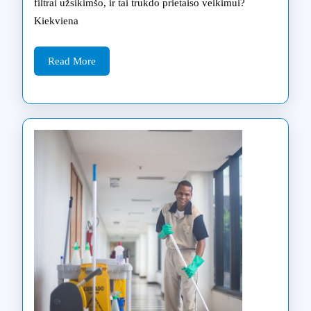
filtrai užsikimšo, ir tai trukdo prietaiso veikimui?
remontas
Kiekviena
Vilniuje
Read
Read More
More