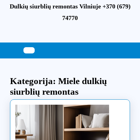
Skip
Dulkių siurblių remontas Vilniuje +370 (679)
to
content
74770
Skip
to
content
Kategorija:
Miele dulkių
siurblių remontas