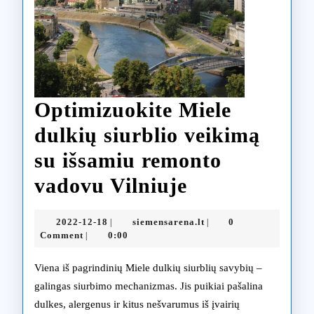
Optimizuokite Miele
dulkių siurblio veikimą
su išsamiu remonto
Optimizuokit
vadovu Vilniuje
Miele
2022-
siemensarena.lt
2022-12-18
siemensarena.lt
0
|
|
dulkių
12-
Comment
0:00
|
18
siurblio
Viena iš pagrindinių Miele dulkių siurblių savybių –
veikimą
galingas siurbimo mechanizmas. Jis puikiai pašalina
dulkes, alergenus ir kitus nešvarumus iš įvairių
su