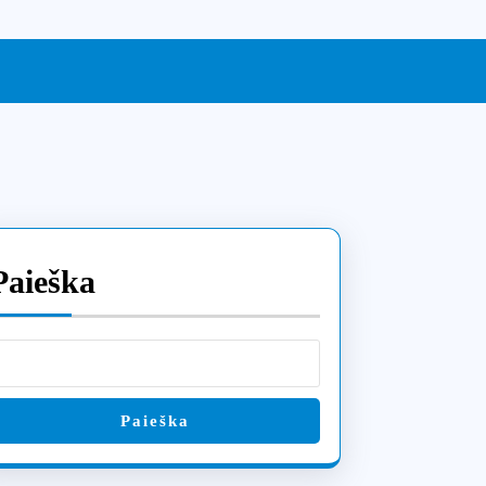
Paieška
Paieška
s