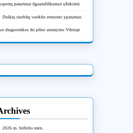
kspertų patarimai ilgaamžiškumui užtikrinti
Dulkių siurblių variklio remonto ypatumai:
uo diagnostikos iki pilno atstatymo Vilniuje
Archives
2026 m. birželio mėn.