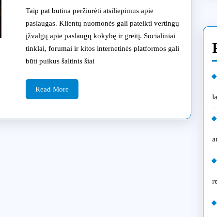
efektyviam
Taip pat būtina peržiūrėti atsiliepimus apie
Samsung
paslaugas. Klientų nuomonės gali pateikti vertingų
įžvalgų apie paslaugų kokybę ir greitį. Socialiniai
siurblių
tinklai, forumai ir kitos internetinės platformos gali
remontui
būti puikus šaltinis šiai
Vilniuje
Read
Read More
l
More
a
r