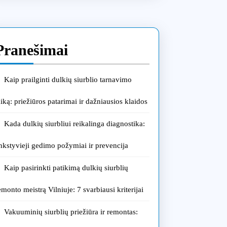
Pranešimai
Kaip prailginti dulkių siurblio tarnavimo
aiką: priežiūros patarimai ir dažniausios klaidos
Kada dulkių siurbliui reikalinga diagnostika:
nkstyvieji gedimo požymiai ir prevencija
Kaip pasirinkti patikimą dulkių siurblių
emonto meistrą Vilniuje: 7 svarbiausi kriterijai
Vakuuminių siurblių priežiūra ir remontas: