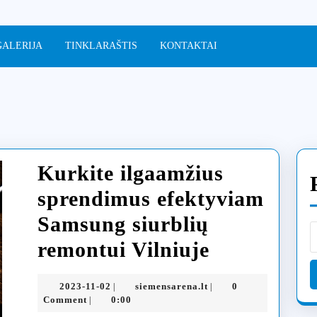
GALERIJA
TINKLARAŠTIS
KONTAKTAI
Kurkite ilgaamžius
sprendimus efektyviam
Samsung siurblių
Kurkite
remontui Vilniuje
ilgaamžius
2023-
siemensarena.lt
2023-11-02
siemensarena.lt
0
|
|
sprendimu
11-
Comment
0:00
|
02