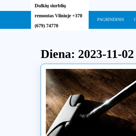
Skip
Dulkių siurblių
to
remontas Vilniuje +370
content
PAGRINDINIS
Skip
(679) 74770
to
content
Diena:
2023-11-02