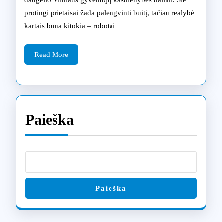
daugelio Vilniaus gyventojų kasdienybės dalimi. Šie
dažniaus
protingi prietaisai žada palengvinti buitį, tačiau realybė
problemo
kartais būna kitokia – robotai
ir
Read
jų
Read More
More
sprendim
būdai
Paieška
Paieška