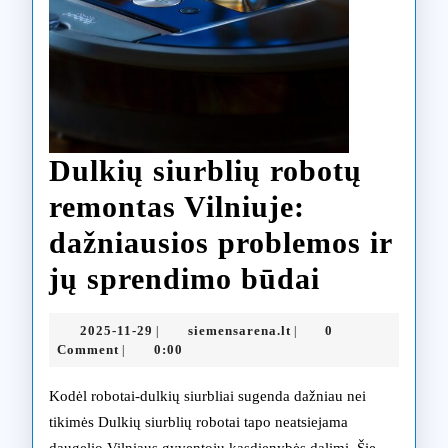
Dulkių siurblių robotų
remontas Vilniuje:
dažniausios problemos ir
Dulkių
jų sprendimo būdai
siurblių
2025-
siemensarena.lt
2025-11-29
siemensarena.lt
0
|
|
robotų
11-
Comment
0:00
|
29
remontas
Kodėl robotai-dulkių siurbliai sugenda dažniau nei
Vilniuje:
tikimės Dulkių siurblių robotai tapo neatsiejama