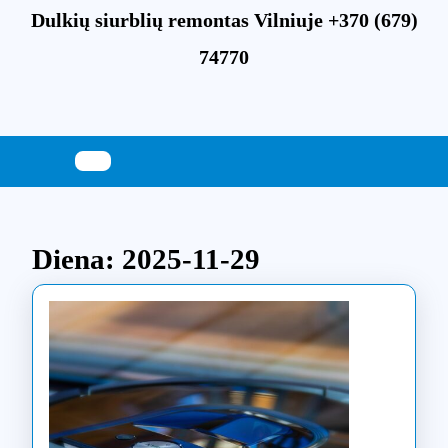
Skip
Dulkių siurblių remontas Vilniuje +370 (679)
to
content
74770
Skip
to
content
Diena:
2025-11-29