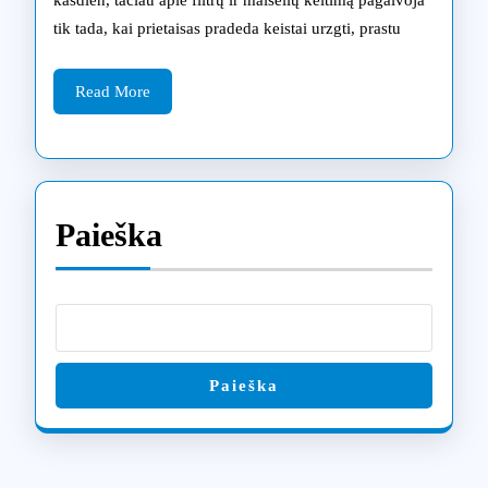
kasdien, tačiau apie filtrų ir maišelių keitimą pagalvoja
keitimas
tik tada, kai prietaisas pradeda keistai urzgti, prastu
Vilniuje:
kaip
Read
Read More
More
išvengti
brangaus
remonto
Paieška
Paieška