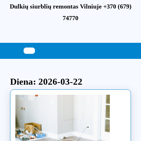
Skip
Dulkių siurblių remontas Vilniuje +370 (679)
to
content
74770
Skip
to
content
Diena:
2026-03-22