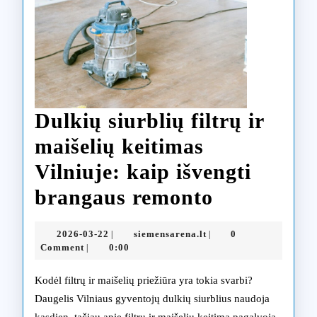
Dulkių siurblių filtrų ir
maišelių keitimas
Vilniuje: kaip išvengti
Dulkių
brangaus remonto
siurblių
2026-
siemensarena.lt
2026-03-22
siemensarena.lt
0
|
|
filtrų
03-
Comment
0:00
|
22
ir
Kodėl filtrų ir maišelių priežiūra yra tokia svarbi?
maišelių
Daugelis Vilniaus gyventojų dulkių siurblius naudoja